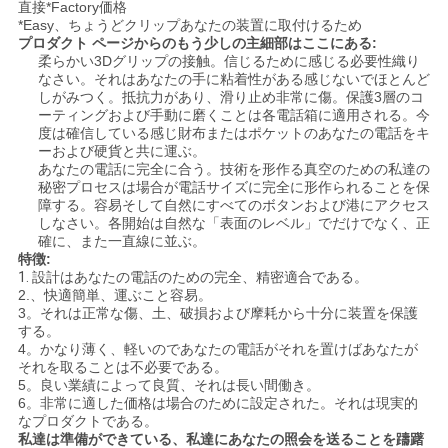
地
直接*Factory価格
*Easy、ちょうどクリップあなたの装置に取付けるため
図
プロダクト ページからのもう少しの主細部はここにある:
柔らかい3Dグリップの接触。信じるために感じる必要性織り
なさい。それはあなたの手に粘着性がある感じないでほとんど
しがみつく。抵抗力があり、滑り止め非常に傷。保護3層のコ
PRIVACY
ーティングおよび手動に磨くことは各電話箱に適用される。今
度は確信している感じ財布またはポケットのあなたの電話をキ
POLICY
ーおよび硬貨と共に運ぶ。
あなたの電話に完全に合う。技術を形作る真空のための私達の
秘密プロセスは場合が電話サイズに完全に形作られることを保
障する。容易そして自然にすべてのボタンおよび港にアクセス
しなさい。各開始は自然な「表面のレベル」でだけでなく、正
確に、また一直線に並ぶ。
特徴:
1.
設計はあなたの電話のための完全、精密適合である。
2.、快適簡単、運ぶこと容易。
3。それは正常な傷、土、破損および摩耗から十分に装置を保護
する。
4。かなり薄く、軽いのであなたの電話がそれを置けばあなたが
それを取ることは不必要である。
5。良い業績によって良質、それは長い間働き。
6。非常に適した価格は場合のために設定された。それは現実的
なプロダクトである。
私達は準備ができている、私達にあなたの照会を送ることを躊躇