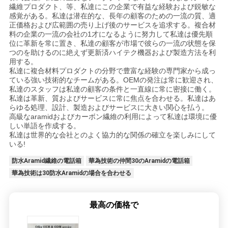
繊維プロダクト、等、私達にこの企業で有益な経験および鋭敏な
感覚がある。私達は潜在的な、長年の顧客のための一流の質、適
正価格および広範囲の売り上げ後のサービスを追求する。複合材
料の企業の一流の会社の1才になるように努力して私達は優先順
位に革新を常に置き、私達の顧客が市場で彼らの一流の状態を保
つのを助けるのに絶えず更新済ハイテク機器および製造方法を利
用する。
私達に複合材料プロダクトの分野で豊富な経験の専門家から成っ
ている強い技術的なチームがある。OEMの発注は常に歓迎され、
私達のスタッフは私達の顧客の条件と一直線に常に密接に働く。
私達は革新、質およびサービスに常に焦点を合わせる。私達はあ
らゆる処理、設計、製造およびサービスに大きい関心を払う。
高級なaramidおよびカーボン繊維の利用によって私達は環境に優
しい単語を作成する。
私達は世界的な会社とのよく協力的な関係の確立を楽しみにして
いる!
防水Aramid繊維の電話箱
華為技術の仲間30のAramidの電話箱
華為技術は30防水Aramidの場合を合わせる
最高の価格で