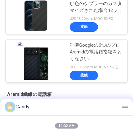
び色のケブラーのカスタ
マイズされた場合12プ
ロ最高
USD18-20/pcs MOQ:50 PC
接触
証拠Googleの6つのプロ
Aramidの電話箱指紋をと
りなさい
USD10-12/pcs MOQ:50 PC/モデル/色
接触
Aramid繊維の電話箱
Candy
10g iPhone SE 2020年のための無光沢のAramid繊維の電話箱
iPhone SEの非常に薄い軍の等級のAramidの電話箱
12:32 AM
iPhone Xの赤い光沢のある終わりのAramid繊維の電話箱