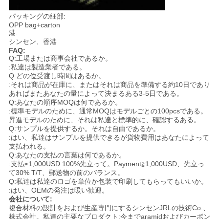
パッキングの細部:
OPP bag+carton
港:
シンセン、香港
FAQ:
Q:工場または商事会社であるか。
:私達は製造業者である。
Q:どの位受渡し時間はあるか。
:それは商品が在庫に、またはそれは商品を準備する約10日であり
あればまたあなたの量によって決まるある3-5日である。
Q:あなたの順序MOQは何であるか。
:標準モデルのために、通常MOQはモデルごとの100pcsである。
昇進モデルのために、それは私達と標準的に、確認するある。
Q:サンプルを提供するか。それは自由であるか。
:はい、私達はサンプルを提供できるが貨物費用はあなたによって
支払われる。
Q:あなたの支払の言葉は何であるか。
:支払≤1,000USD 100%先立って。Payment≧1,000USD、先立っ
て30% T/T、郵送物の前のバランス。
Q:私達は私達のロゴを単位か包装で印刷してもらってもいいか。
:はい、OEMの発注は暖い歓迎。
会社について:
複合材料の設計をおよび生産専門にするシンセンJRLの技術Co.、
株式会社。私達の主要なプロダクト:今までaramidおよびカーボン