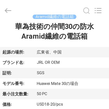
©
2020
-
2026
Shenzhen
Aramid繊維の電話箱
JRL
Technology
Co.,
華為技術の仲間30の防水
家
Ltd.
All
Rights
Aramid繊維の電話箱
Reserved.
製
品
起源の場所:
広東省、中国
JRL OR OEM
ブランド名:
動
SGS
証明:
画
モデル番号:
Huawei Mate 30の場合
50 PC
最小注文数量:
VR
シ
USD18-20/pcs
価格: