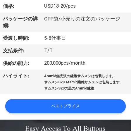
ョ
USD18-20/pcs
価格:
ー
パッケージの詳
OPP袋/小売りの注文のパッケージ
細:
私
受渡し時間:
5-8仕事日
た
T/T
支払条件:
ち
200,000pcs/month
供給の能力:
に
,
ハイライト:
Aramid無光沢の繊維サムスンは包装します
,
サムスンS20 Aramid繊維サムスンは包装します
関
サムスンS20の黒のAramid繊維
し
ベストプライス
て
は