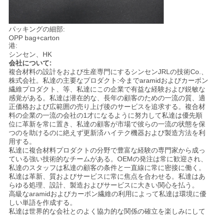
パッキングの細部:
OPP bag+carton
港:
シンセン、HK
会社について:
複合材料の設計をおよび生産専門にするシンセンJRLの技術Co.、
株式会社。私達の主要なプロダクト:今までaramidおよびカーボン
繊維プロダクト、等、私達にこの企業で有益な経験および鋭敏な
感覚がある。私達は潜在的な、長年の顧客のための一流の質、適
正価格および広範囲の売り上げ後のサービスを追求する。複合材
料の企業の一流の会社の1才になるように努力して私達は優先順
位に革新を常に置き、私達の顧客が市場で彼らの一流の状態を保
つのを助けるのに絶えず更新済ハイテク機器および製造方法を利
用する。
私達に複合材料プロダクトの分野で豊富な経験の専門家から成っ
ている強い技術的なチームがある。OEMの発注は常に歓迎され、
私達のスタッフは私達の顧客の条件と一直線に常に密接に働く。
私達は革新、質およびサービスに常に焦点を合わせる。私達はあ
らゆる処理、設計、製造およびサービスに大きい関心を払う。
高級なaramidおよびカーボン繊維の利用によって私達は環境に優
しい単語を作成する。
私達は世界的な会社とのよく協力的な関係の確立を楽しみにして