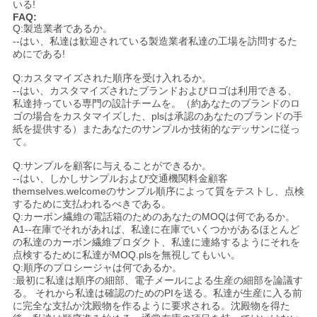
いる!
FAQ:
Q:製造業者であるか。
--はい、私達は歓迎されている製造業者私達の工場を訪問するた
めにである!
Q:カスタマイズされた順序を受け入れるか。
--はい、カスタマイズされたブランドおよびロゴは利用できる、
私達持っている専門の設計チームを。（約あなたのブランドのロ
ゴの場合をカスタマイズした、plsは承認のあなたのブランドの手
紙を提供する）またあなたのサンプルか技術的なデッサンに従っ
て。
Q:サンプルを顧客に与えることができるか。
--はい、しかしサンプルおよび交通機関料金顧客
themselves.welcomeのサンプル順序によって質をテストし、点検
するために支払われるべきである。
Q:カーボン繊維の電話箱のためのあなたのMOQは何であるか。
A1--在庫でそれがあれば、私達に在庫でいくつかがあるほとんど
の私達のカーボン繊維プロダクト、私達に連絡するようにそれを
点検するために私達がMOQ.plsを無視してもいい。
Q:順序のプロシージャは何であるか。
:最初に私達は順序の細部、電子メールによる生産の細部を論議す
る。 それから私達は確認のためのPIを送る。私達が生産に入る前
に完全な支払か沈殿物を作るように要求される。沈殿物を得た