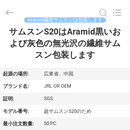
©
2020
-
2026
Shenzhen
Aramid繊維サムスンは包装します
JRL
Technology
Co.,
サムスンS20はAramid黒いお
家
Ltd.
All
Rights
よび灰色の無光沢の繊維サム
Reserved.
製
スン包装します
品
起源の場所:
広東省、中国
動
JRL OR OEM
ブランド名:
画
SGS
証明:
モデル番号:
超サムスンS20のため
VR
シ
50 PC
最小注文数量: