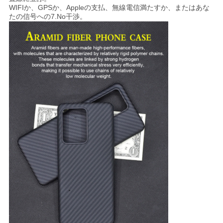
地
WIFIか、GPSか、Appleの支払、無線電信満たすか、またはあな
たの信号への7.No干渉。
図
PRIVACY
POLICY