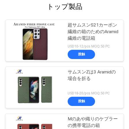
トップ製品
超サムスンS21カーボン
繊維の箱のためのAramid
繊維の電話箱
USD10-12/pcs MOQ:50 PC
接触
サムスンZは3 Aramidの
場合を折る
USD18-20/pcs MOQ:50 PC
接触
Mのあや織りのケブラー
の携帯電話の箱