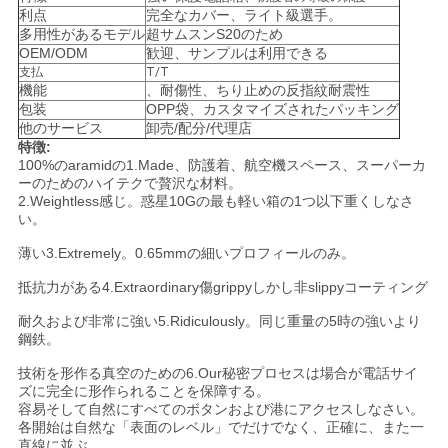
利点
完全なカバー、ライト級選手。
多用性があるモデル
超サムスンS20のため
ニ
OEM/ODM
歓迎、サンプルは利用できる
支払
T/T
ュ
機能
、耐傷性、ちり止めの反指紋耐震性
包装
OPP袋、カスタマイズされたパッキング
ー
他のサービス
卸売/配分/代理店
特徴:
ス
100%のaramidの1.Made、防護着、航空機スペース、スーパーカ
ーのためのハイテクで贅沢な材料。
2.Weightless感じ。惑星10Gの最も軽い箱の1つ以下重くしなさ
い。
ケ
薄い3.Extremely。0.65mmの細いプロフィールのみ。
ー
抵抗力がある4.Extraordinary傷grippyしかし非slippyコーティング
ス
耐久および非常に強い5.Ridiculously。同じ重量の5時の強いより
鋼鉄。
技術を形作る真空のための6.Our秘密プロセスは場合が電話サイ
NEWS
ズに完全に形作られることを保障する。
容易そして自然にすべてのボタンおよび港にアクセスしなさい。
各開始は自然な「表面のレベル」でだけでなく、正確に、また一
直線に並ぶ。