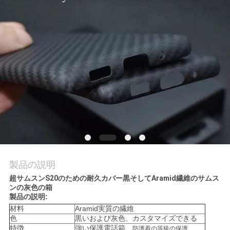
品
質
管
理
お
問
い
製品の説明
合
超サムスンS20のための耐久カバー黒そしてAramid繊維のサムス
ンの灰色の箱
わ
製品の説明:
材料
Aramid実質の繊維
せ
色
黒いおよび灰色、カスタマイズできる
特徴
強い保護電話箱、
防護着の等級の保護