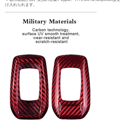
地
け入れられます。
図
PRIVACY
POLICY