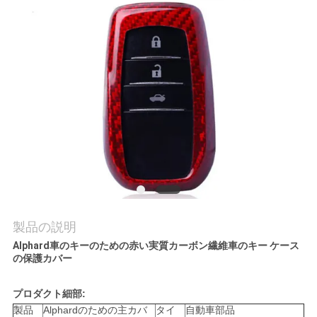
品
質
管
理
お
問
い
製品の説明
合
Alphard車のキーのための赤い実質カーボン繊維車のキー ケース
の保護カバー
わ
プロダクト細部:
せ
製品
Alphardのための主カバ
タイ
自動車部品