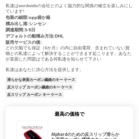
私達はwordwideの会社とのよく協力的な関係の確立を楽しみにし
ています!
包装の細部:opp袋か箱
積み出し港:シンセン
調達期間:3-5日
デフォルトの船積み方法:DHL
販売サービスの後:
どの欠陥でも保証（6か月）の内に自由電荷、含まれていない貨
物との私達によって解決することができます起こります。あなた
が直面した問題はである何私達を知らせて下さい
私達はあなたに決心方法を提供します。
滑らかな表面カーボン繊維のキー ケース
反スリップ カーボン繊維のキー ケース
反スリップ カーボン キー ケース
最高の価格で
Alphardのための反スリップ滑らか