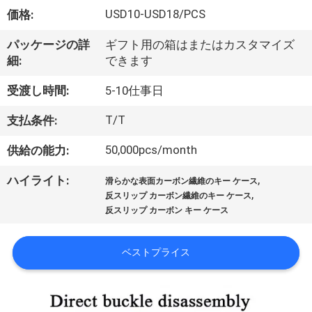
ョ
USD10-USD18/PCS
価格:
ー
パッケージの詳
ギフト用の箱はまたはカスタマイズ
細:
できます
私
受渡し時間:
5-10仕事日
た
T/T
支払条件:
ち
50,000pcs/month
供給の能力:
に
,
ハイライト:
滑らかな表面カーボン繊維のキー ケース
,
反スリップ カーボン繊維のキー ケース
関
反スリップ カーボン キー ケース
し
ベストプライス
て
は