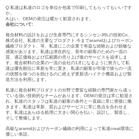
Q:私達は私達のロゴを単位か包装で印刷してもらってもいいです
か。
A:はい、OEMの発注は暖かく歓迎されます。
会社について:
複合材料の設計をおよび生産専門にするシンセンJRLの技術Co.、
株式会社。私達の主要なプロダクト:今までaramidおよびカーボン
繊維プロダクト、等、私達にこの企業で有益な経験および鋭敏な
感覚があります。私達は潜在的な、長年の顧客のための一流の
質、適正価格および広範囲の売り上げ後のサービスを追求しま
す。複合材料の企業の一流の会社の1才になるように努力して私
達は優先順位に革新を常に置き、私達の顧客が市場で彼らの一流
の状態を保つのを助けるのに絶えず更新済ハイテク機器および製
造方法を利用します。
私達に複合材料プロダクトの分野で豊富な経験の専門家から成っ
ている強い技術的なチームがあります。OEMの発注は常に歓迎さ
れ、私達のスタッフは私達の顧客の条件と一直線に常に密接に働
きます。私達は革新、質およびサービスに常に焦点を合わせま
す。私達はあらゆる処理に大きい関心を払い、設計し、製造し、
そして整備します。
高級なaramidおよびカーボン繊維の利用によって私達creat環境に
優しい単語。