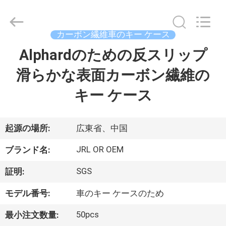
©
2020
-
2026
Shenzhen
カーボン繊維車のキー ケース
JRL
Technology
Co.,
Alphardのための反スリップ
家
Ltd.
All
Rights
滑らかな表面カーボン繊維の
Reserved.
製
キー ケース
品
起源の場所:
広東省、中国
動
JRL OR OEM
ブランド名:
画
SGS
証明:
モデル番号:
車のキー ケースのため
VR
シ
50pcs
最小注文数量: