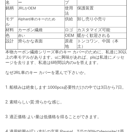
名
ー
プ
銘柄
使用
保護装置
JRLかOEM
ニ
法
モデ
供給
卸し売り小売り
Alphard車のキーのため
ュ
ル
材料
カーボン繊維
ロゴ
カスタマイズ可能
ー
色
OEM
暖かく歓迎される
赤い
設計
滑らかな表面
原産
トンコワン、中国（本
地
土）
ス
本物カーボン繊維シリーズ車のキー カバーのために、私達に30以
上の車モデルがあります。uに興味があれば、plsは私達にメッセ
ージを去ります、私達は6時間以内のuを答えます。
ケ
なぜJRL車のキー カバーを選んで下さいか。
ー
1.
船積みは絶食します:1000pcs必要性だけの中では3日から7日。
ス
2.
素晴らしい質:滑らかな感じ。
NEWS
3.
適正価格:よい量は低価格を得ることができます。
4.
適用範囲が広い支払の言葉:Paypal、T/Tの30%のdepositeは受