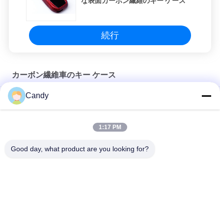
な表面カーボン繊維のキー ケース
続行
カーボン繊維車のキー ケース
Candy
BMWの知性制御ちり止めカーボン繊維車のキー ケース
3K手の置かれた光沢のある軽量のAudiカーボン キー カバー
1:17 PM
ポルシェの傷抵抗力がある3Kカーボン繊維車のキー ケース
Good day, what product are you looking for?
人気カテゴリ
すべて
Aramid繊維のiPhone
Aramid繊維の電話箱
の場合