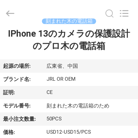
©
2020
-
2026
Shenzhen
刻まれた木の電話箱
JRL
Technology
Co.,
IPhone 13のカメラの保護設計
家
Ltd.
All
Rights
のプロ木の電話箱
Reserved.
製
品
起源の場所:
広東省、中国
JRL OR OEM
ブランド名:
動
CE
証明:
画
モデル番号:
刻まれた木の電話箱のため
50PCS
最小注文数量:
VR
シ
USD12-USD15/PCS
価格: