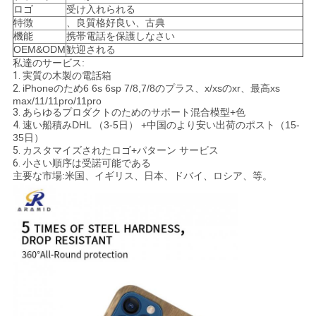
ロゴ
受け入れられる
特徴
、良質格好良い、古典
ニ
機能
携帯電話を保護しなさい
OEM&ODM
歓迎される
ュ
私達のサービス:
1.
実質の木製の電話箱
ー
2.
iPhoneのため6 6s 6sp 7/8,7/8のプラス、x/xsのxr、最高xs
max/11/11pro/11pro
ス
3.
あらゆるプロダクトのためのサポート混合模型+色
4.
速い船積みDHL （3-5日） +中国のより安い出荷のポスト（15-
35日）
5.
カスタマイズされたロゴ+パターン サービス
ケ
6.
小さい順序は受諾可能である
主要な市場:米国、イギリス、日本、ドバイ、ロシア、等。
ー
ス
NEWS