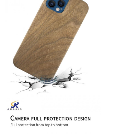
地
図
PRIVACY
POLICY