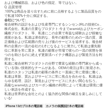
および機械部品、および色の指定、等ではない。
Q: 品質管理
:100%は商品を送り出すために前に点検するように製品品質をの
で私達100%十分に保証する。
会社について:
複合材料の設計をおよび生産専門にするシンセンJRLの技術Co.、
株式会社。私達の主要なプロダクト:今までaramidおよびカーボン
繊維プロダクト、等、私達にこの企業で有益な経験および鋭敏な
感覚がある。私達は潜在的な、長年の顧客のための一流の質、適
正価格および広範囲の売り上げ後のサービスを追求する。複合材
料の企業の一流の会社の1才になるように努力して私達は優先順
位に革新を常に置き、私達の顧客が市場で彼らの一流の状態を保
つのを助けるのに絶えず更新済ハイテク機器および製造方法を利
用する。
私達に複合材料プロダクトの分野で豊富な経験の専門家から成っ
ている強い技術的なチームがある。OEMの発注は常に歓迎され、
私達のスタッフは私達の顧客の条件と一直線に常に密接に働く。
私達は革新、質およびサービスに常に焦点を合わせる。私達はあ
らゆる処理、設計、製造およびサービスに大きい関心を払う。
高級なaramidおよびカーボン繊維の利用によって私達は環境に優
しい単語を作成する。
私達は世界的な会社とのよく協力的な関係の確立を楽しみにして
いる!
iPhone 13のプロ木の電話箱
カメラの保護設計木の電話箱