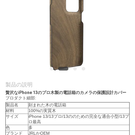
品
質
管
理
お
問
製品の説明
い
贅沢なiPhone 13のプロ木製の電話箱のカメラの保護設計カバー
プロダクト細部:
合
製品名
刻まれた木の電話箱
材料
100%の実質木
わ
サイズ
iPhone 13/13プロ/13ののための完全な適合小型/13プ
ロ最高
せ
色
多
ブランド
JRLかOEM