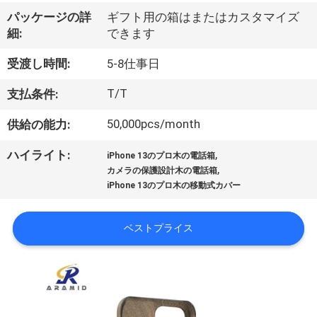
ョ
パッケージの詳
ギフト用の箱はまたはカスタマイズ
細:
できます
ー
受渡し時間:
5-8仕事日
私
T/T
支払条件:
た
50,000pcs/month
供給の能力:
ち
,
ハイライト:
iPhone 13のプロ木の電話箱
,
カメラの保護設計木の電話箱
に
iPhone 13のプロ木の移動式カバー
関
ベストプライス
し
て
は