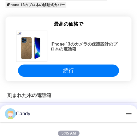
iPhone 13のプロ木の移動式カバー
最高の価格で
IPhone 13のカメラの保護設計のプ
ロ木の電話箱
続行
刻まれた木の電話箱
フルカメラプロテクションiPhone13 ProMax木製ケース
Candy
iPhone 13の小型木の電話箱の厚さ0.2mmを滑らかにしなさい
5:45 AM
OEMは抵抗力がある完全な保護iPhone 13の木製の電話箱を落