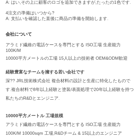
A: はい,その上に顧客のロゴを追加できますが,たったの1色です.
4注文の準備はいつから?
A: 支払いを確認した直後に商品の準備を開始します.
会社について
アラミド繊維の電話ケースを専門とする ISO工場 生産能力
100K/M
10000平方メートルの工場 15人以上の技術者 OEM&ODM歓迎
経験豊富なチームを擁する若い会社です
深?? JRL技術株式会社 複合材料の設計と生産に特化したもので
す.複合材料で8年以上経験と塗装/表面処理で20年以上経験を持つ
私たちのR&Dとエンジニア.
10000平方メートル 工場規模
アラミド繊維の電話ケースを専門とする ISO工場 生産能力
100K/M 10000sqm 工場,R&Dチーム & 15以上のエンジニア