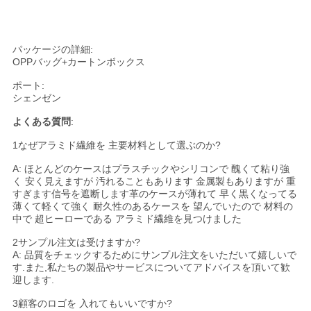
パッケージの詳細:
OPPバッグ+カートンボックス
ポート:
シェンゼン
よくある質問
:
1なぜアラミド繊維を 主要材料として選ぶのか?
A: ほとんどのケースはプラスチックやシリコンで 醜くて粘り強
く 安く見えますが 汚れることもあります 金属製もありますが 重
すぎます信号を遮断します革のケースが薄れて 早く黒くなってる
薄くて軽くて強く 耐久性のあるケースを 望んでいたので 材料の
中で 超ヒーローである アラミド繊維を見つけました
2サンプル注文は受けますか?
A: 品質をチェックするためにサンプル注文をいただいて嬉しいで
す.また,私たちの製品やサービスについてアドバイスを頂いて歓
迎します.
3顧客のロゴを 入れてもいいですか?