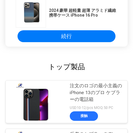
2024 豪華 超軽量 超薄 アラミド繊維
携帯ケース iPhone 16 Pro
続行
トップ製品
注文のロゴの最小主義の
iPhone 13のプロ ケブラ
ーの電話箱
USD10-12/pcs MOQ:50 PC
接触