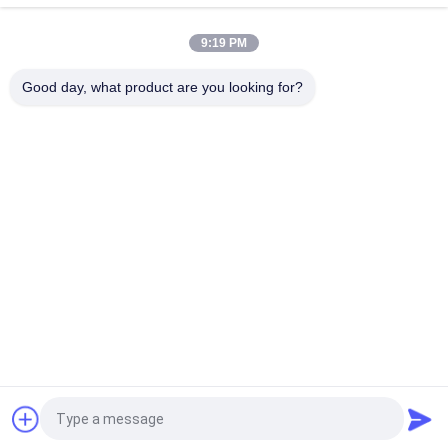
ーボンファイバーモバイルカバー
9:19 PM
オーダーメイド メタルフレーム アラミド カーボンファイバー
モバイルカバー iPhone 17 Pro Max
Good day, what product are you looking for?
人気カテゴリ
すべて
Aramid繊維のiPhone
Aramid繊維の電話箱
の場合
Aramid繊維サムスン
Aramid繊維の華為技
は包装します
術の例
Aramid繊維の時計ケ
刻まれた木の電話箱
ース
カーボン繊維の
カーボン繊維のお金
Airpodsの場合
クリップ
見積依頼