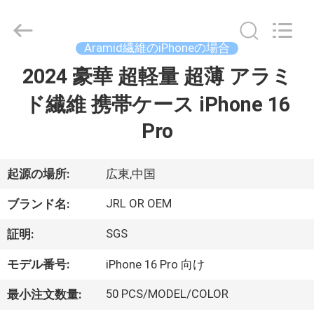
©
2020
-
2026
Shenzhen
Aramid繊維のiPhoneの場合
JRL
Technology
Co.,
2024 豪華 超軽量 超薄 アラミ
家
Ltd.
All
Rights
ド繊維 携帯ケース iPhone 16
Reserved.
製
Pro
品
起源の場所:
広東,中国
動
JRL OR OEM
ブランド名:
画
SGS
証明:
モデル番号:
iPhone 16 Pro 向け
VR
50 PCS/MODEL/COLOR
最小注文数量:
シ