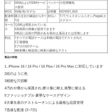
ロゴ
OEMおよびODMサービ
パッケー
小売用梱包
ス提供
ジ
ニ
MOQ
50個/色/モデル
証明書
ISO9001,SGS
配達時
購入注文の確認から5〜
支払い
T/T,ウェスタンユニオン,Paypal,エ
ュ
間
7日
スクロー
サービ
1試料は用意されている.
ス
2高画質の画像が提供できます
ー
3商品に品質の問題がある場合は,返品または交換します.
利点
1すべての電話ケースは本物の電話でテストされた
ス
2工場価格
3プロのQCチーム
4検査機と輸送前に検査の厳格なテスト
ケ
製品の特徴:
1, iPhone 16 / 16 Pro / 16 Plus / 16 Pro Max に対応しています
ー
2絵のように色
ス
3精密な穴切断
4汚れや塵から保護され,擦り傷に耐え,衝撃に耐える
NEWS
5ファッショナブル 豪華なケースデザイン
6大量生産のテストルーチンによる厳格な品質管理
7迅速な配達 (3~7日)