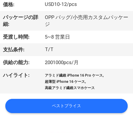
USD10-12/pcs
価格:
ョ
ー
パッケージの詳
OPP バッグ/小売用カスタムパッケー
細:
ジ
受渡し時間:
5~8 営業日
私
T/T
た
支払条件:
ち
供給の能力:
2001000pcs/月
に
,
ハイライト:
アラミド繊維 iPhone 16 Pro ケース
,
超薄型 iPhone 16 ケース
関
高級アラミド繊維スマホケース
し
ベストプライス
て
は