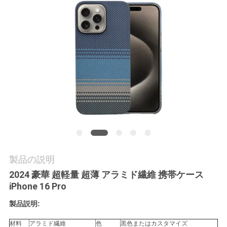
品
質
管
理
お
問
い
製品の説明
合
2024 豪華 超軽量 超薄 アラミド繊維 携帯ケース
iPhone 16 Pro
わ
製品説明:
せ
材料
アラミド繊維
色
黒色またはカスタマイズ