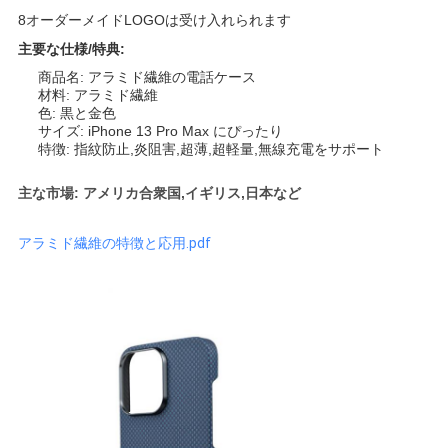
地
8オーダーメイドLOGOは受け入れられます
図
主要な仕様/特典:
商品名: アラミド繊維の電話ケース
材料: アラミド繊維
PRIVACY
色: 黒と金色
サイズ: iPhone 13 Pro Max にぴったり
POLICY
特徴: 指紋防止,炎阻害,超薄,超軽量,無線充電をサポート
主な市場: アメリカ合衆国,イギリス,日本など
アラミド繊維の特徴と応用.pdf