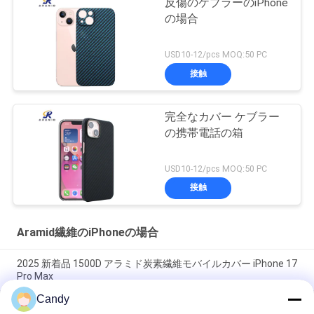
反傷のケブラーのiPhone
の場合
USD10-12/pcs MOQ:50 PC
接触
完全なカバー ケブラー
の携帯電話の箱
USD10-12/pcs MOQ:50 PC
接触
Aramid繊維のiPhoneの場合
2025 新着品 1500D アラミド炭素繊維モバイルカバー iPhone 17
Pro Max
Candy
iPhone 17 Pro Max用メタルフレーム付きプレミアムアラミドカ