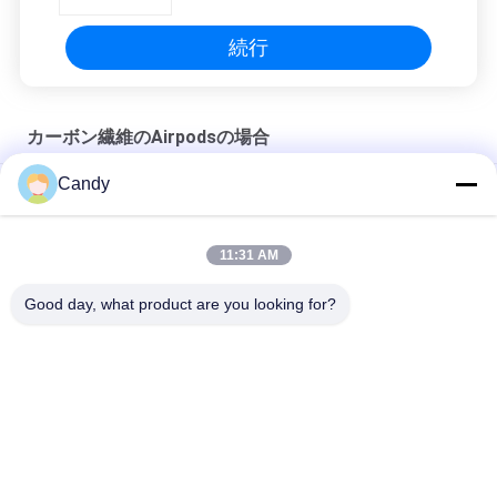
続行
カーボン繊維のAirpodsの場合
Candy
AirPods Pro 3用の黒色カーボンアラミド繊維イヤホンケース
AirPods Pro 3用の衝撃防止炭素アラミド繊維イヤホンケース
11:31 AM
Aramid耐震性の繊維のAirpods第3 GENの場合
Good day, what product are you looking for?
人気カテゴリ
すべて
Aramid繊維のiPhone
Aramid繊維の電話箱
の場合
Aramid繊維サムスン
Aramid繊維の華為技