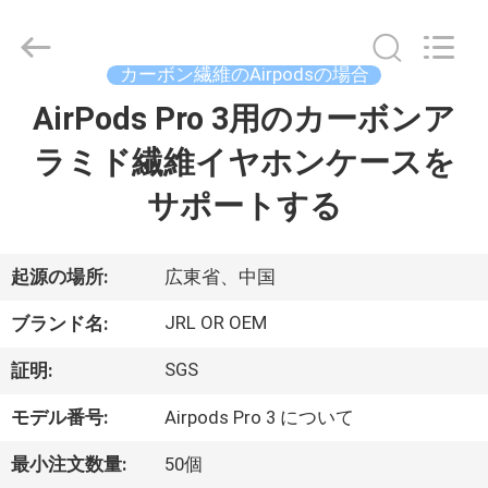
©
2020
-
2026
Shenzhen
カーボン繊維のAirpodsの場合
JRL
Technology
Co.,
AirPods Pro 3用のカーボンア
家
Ltd.
All
Rights
ラミド繊維イヤホンケースを
Reserved.
製
サポートする
品
起源の場所:
広東省、中国
動
JRL OR OEM
ブランド名:
画
SGS
証明:
モデル番号:
Airpods Pro 3 について
VR
シ
最小注文数量:
50個