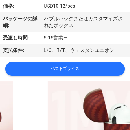
ョ
USD10-12/pcs
価格:
ー
パッケージの詳
バブルバッグまたはカスタマイズさ
細:
れたボックス
私
受渡し時間:
5-15営業日
た
支払条件:
L/C、T/T、ウェスタンユニオン
ち
ベストプライス
に
関
し
て
は