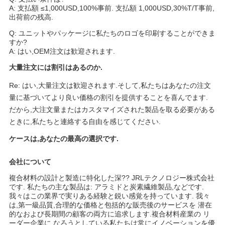
A: 支払額 ≤1,000USD,100%事前. 支払額 1,000USD,30%T/T事前,
出荷前の残高.
Q: ユニットやパッケージに私たちのロゴを印刷することができま
すか?
A: はい,OEM注文は歓迎されます.
大量注文には割引はあるのか.
Re: はい,大量注文は歓迎されます.そして,私たちはあなたの注文
量に基づいてより良い価格の割引を提供することを喜んでます.
だから,大注文量またはカスタマイズされた製品を取る必要がある
ときに,私たちと連絡する自由を感じてください.
ケースは,あなたの最高の選択です.
会社について
複合材料の設計と製造に特化した深?? JRLテクノロジー株式会社
です. 私たちの主な製品は: アラミドと炭素繊維製品,などです.
我々はこの業界で実りある経験と鋭い感覚を持っています. 我々
は,第一級品質,合理的な価格と包括的な販売後のサービスを 潜在
的なおよび長期間の顧客の両方に追求します.複合材料産業の リ
ーダー企業に なろうとしている私たちは常にイノベーションを優