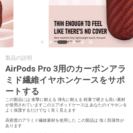
品
質
管
理
製品の説明
お
AirPods Pro 3用のカーボンアラ
問
ミド繊維イヤホンケースをサポ
い
ートする
この製品には 衝撃に耐える 弾丸に耐える 軽量で硬さも高い素材
合
が使用されていますこのエアポッドケースは,あなたのイヤホンを
よく保護するだけでなく良く見えます
わ
高密度のアラミド繊維素材を使用した この製品は 強く防落性が
せ
あります