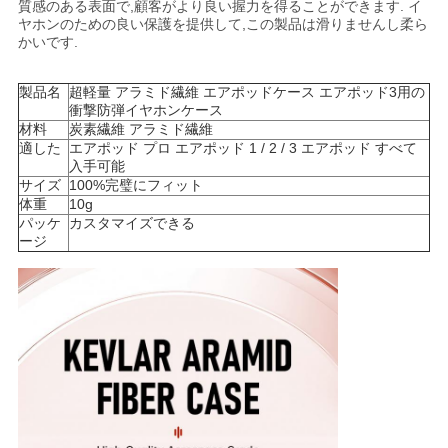
質感のある表面で,顧客がより良い握力を得ることができます. イ
ヤホンのための良い保護を提供して,この製品は滑りませんし柔ら
ニ
かいです.
ュ
製品名
超軽量 アラミド繊維 エアポッドケース エアポッド3用の
衝撃防弾イヤホンケース
ー
材料
炭素繊維 アラミド繊維
適した
エアポッド プロ エアポッド 1 / 2 / 3 エアポッド すべて
ス
入手可能
サイズ
100%完璧にフィット
体重
10g
パッケ
カスタマイズできる
ケ
ージ
ー
ス
NEWS