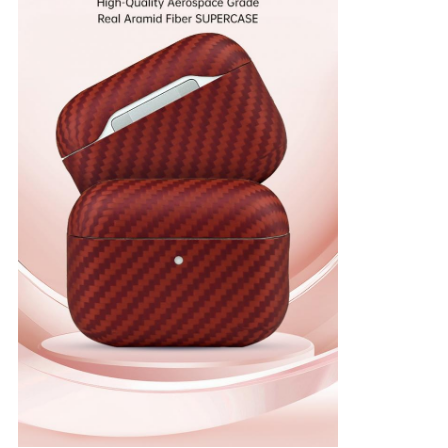
地
図
PRIVACY
POLICY