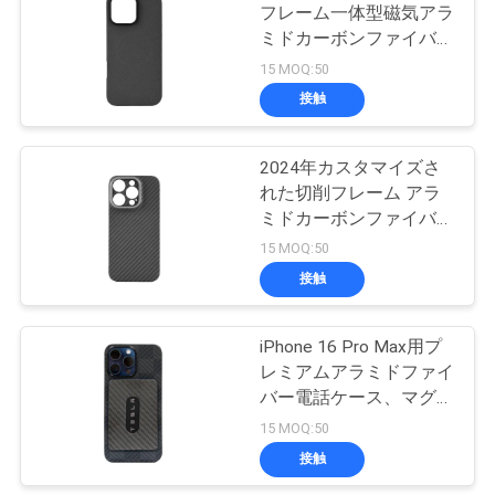
フレーム一体型磁気アラ
ミドカーボンファイバー
ニ
16
iPhone 16 Pro用ケー
15 MOQ:50
カーボン繊維の
ュ
ス、厚さ0.8mm、重量
接触
16g、完璧なフィット感
ー
Airpodsの場合
2024年カスタマイズさ
ス
れた切削フレーム アラ
ミドカーボンファイバー
iPhone 16用電話カバ
15 MOQ:50
ケ
ー、厚さ0.8mm、重量
接触
10
16g
ー
カーボン繊維のお
ス
iPhone 16 Pro Max用プ
レミアムアラミドファイ
金クリップ
バー電話ケース、マグネ
NEWS
ット式ウォレットとビジ
15 MOQ:50
ネスデザイン
接触