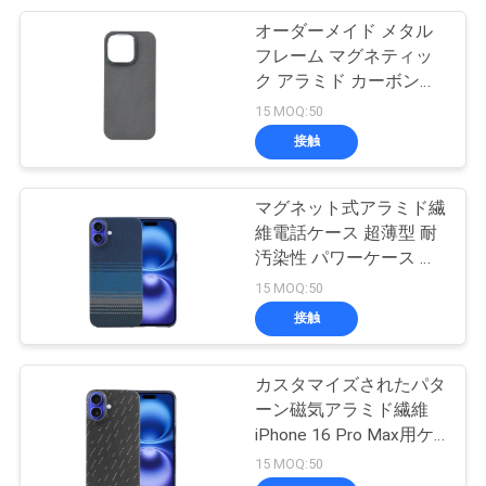
地
オーダーメイド メタル
10
図
フレーム マグネティッ
カーボン繊維の
ク アラミド カーボンフ
ァイバー 電話ケース
PRIVACY
15 MOQ:50
Appleの時計ケース
iPhone 16 Pro
接触
POLICY
マグネット式アラミド繊
維電話ケース 超薄型 耐
汚染性 パワーケース 耐
26
衝撃 iPhone 16 Pro用
15 MOQ:50
カーボン繊維車の
接触
キー ケース
カスタマイズされたパタ
ーン磁気アラミド繊維
iPhone 16 Pro Max用ケ
ース
15 MOQ:50