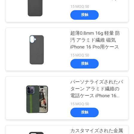
耐性保護
15 MOQ:50
品
接触
15
質
Aramid繊維の時計
管
超薄0.8mm 16g 軽量 防
汚 アラミド繊維 磁気
ケース
理
iPhone 16 Pro用ケース
15 MOQ:50
接触
お
問
パーソナライズされたパ
19
ターン アラミド繊維の
い
電話ケース iPhone 16
刻まれた木の電話箱
合
Pro Max 0.8mm 厚さと
15 MOQ:50
16g 体重
接触
わ
せ
カスタマイズされた金属