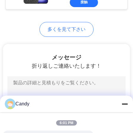
接触
10
カーボン繊維のテ
ィッシュ箱
多くを見て下さい
メッセージ
折り返しご連絡いたします！
10
カーボン繊維のナ
ンバー プレート フ
Candy
レーム
6:01 PM
10