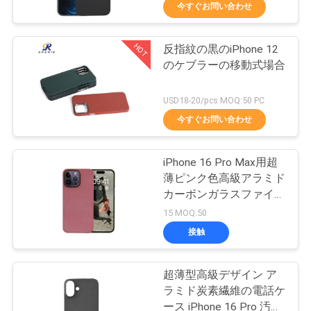
今すぐお問い合わせ
ョ
ー
HOT
反指紋の黒のiPhone 12
59
のケブラーの移動式場合
Aramid繊維サムス
私
USD18-20/pcs MOQ:50 PC
ンは包装します
た
今すぐお問い合わせ
ち
iPhone 16 Pro Max用超
に
薄ピンク色高級アラミド
カーボンガラスファイバ
関
29
ー磁気電話ケース
15 MOQ:50
し
Aramid繊維の華為
接触
て
技術の例
超薄型高級デザイン ア
は
ラミド炭素繊維の電話ケ
ース iPhone 16 Pro 汚れ