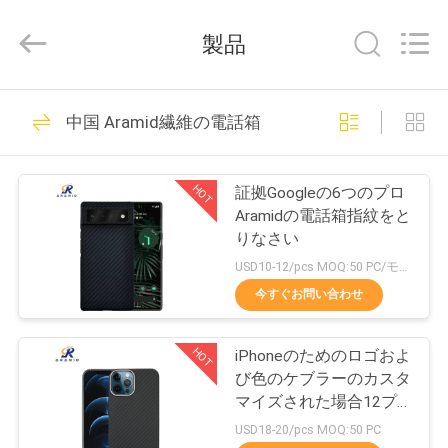
©
2020
-
製品
2026
Shenzhen
JRL
Technology
Co.,
家
114
Ltd.
中国 Aramid繊維の電話箱
All
Aramid繊維の電話
Rights
Reserved.
製
箱
HOT
証拠Googleの6つのプロ
品
Aramidの電話箱指紋をと
りなさい
USD10-12/pcs MOQ:50 PC/モデル/色
動
今すぐお問い合わせ
166
画
Aramid繊維の
HOT
iPhoneのためのロゴおよ
び色のケブラーのカスタ
VR
iPhoneの場合
マイズされた場合12プ
シ
ロ最高
USD18-20/pcs MOQ:50 PC