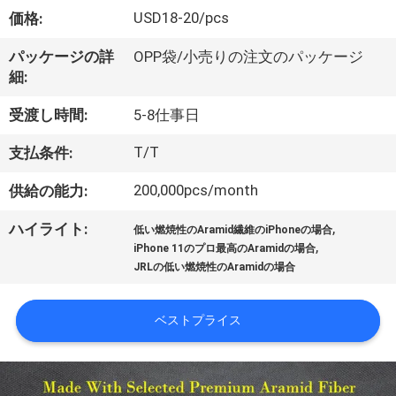
ョ
USD18-20/pcs
価格:
ー
パッケージの詳
OPP袋/小売りの注文のパッケージ
細:
私
受渡し時間:
5-8仕事日
た
T/T
支払条件:
ち
200,000pcs/month
供給の能力:
に
,
ハイライト:
低い燃焼性のAramid繊維のiPhoneの場合
,
iPhone 11のプロ最高のAramidの場合
関
JRLの低い燃焼性のAramidの場合
し
ベストプライス
て
は