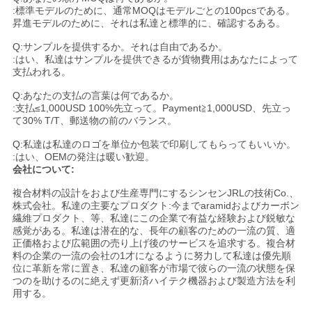
:標準モデルのために、通常MOQはモデルごとの100pcsである。
昇進モデルのために、それは私達と標準的に、確認するある。
Q:サンプルを提供するか。それは自由であるか。
:はい、私達はサンプルを提供できるが貨物費用はあなたによって
支払われる。
Q:あなたの支払の言葉は何であるか。
:支払≤1,000USD 100%先立って。Payment≧1,000USD、先立っ
て30% T/T、郵送物の前のバランス。
Q:私達は私達のロゴを単位か包装で印刷してもらってもいいか。
:はい、OEMの発注は暖い歓迎。
会社について:
複合材料の設計をおよび生産専門にするシンセンJRLの技術Co.、
株式会社。私達の主要なプロダクト:今までaramidおよびカーボン
繊維プロダクト、等、私達にこの企業で有益な経験および鋭敏な
感覚がある。私達は潜在的な、長年の顧客のための一流の質、適
正価格および広範囲の売り上げ後のサービスを追求する。複合材
料の企業の一流の会社の1才になるように努力して私達は優先順
位に革新を常に置き、私達の顧客が市場で彼らの一流の状態を保
つのを助けるのに絶えず更新済ハイテク機器および製造方法を利
用する。