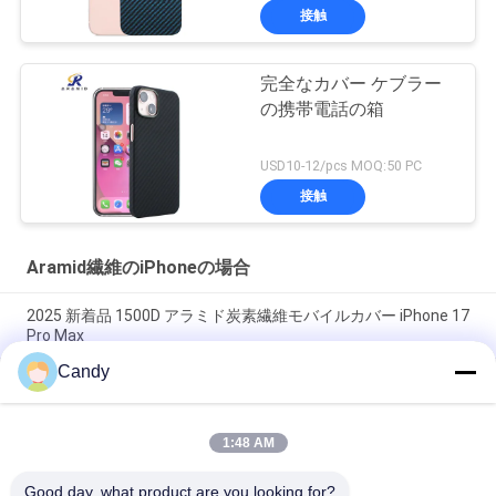
接触
完全なカバー ケブラー
の携帯電話の箱
USD10-12/pcs MOQ:50 PC
接触
Aramid繊維のiPhoneの場合
2025 新着品 1500D アラミド炭素繊維モバイルカバー iPhone 17
Pro Max
Candy
iPhone 17 Pro Max用メタルフレーム付きプレミアムアラミドカ
ーボンファイバーモバイルカバー
1:48 AM
オーダーメイド メタルフレーム アラミド カーボンファイバー
モバイルカバー iPhone 17 Pro Max
Good day, what product are you looking for?