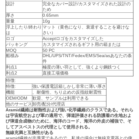
設計
完全なカバー設計/カスタマイズされた設計の
ため
ニ
厚さ
0.65mm
重量
10g
ュ
浮上したり/終わり
マット（黄色になり、衰退することを避けな
は
さい）
ー
ロゴ
Acceptロゴをカスタマイズした
パッキング
カスタマイズされるギフト用の箱または
ス
MOQ
50 PC
船積み
DHL/UPS/TNT/Fedex/EMS/Sea/asあなたの条
件
利点1
極度の薄い羽として、強くより鋼鉄つく
ケ
利点2
直接工場価格
特徴:
ー
特徴:
強い保護電話箱しかし非常に薄い厚さ
機能
、耐傷性、ちり止めの反指紋耐震性
ス
OEM/ODM
歓迎、サンプルは利用できる
他のサービス
卸売/配分/代理店
Aramid繊維は耐熱性および強い化学繊維のクラスである。それら
は宇宙航空および軍の適用で、弾道評価される防護着の生地およ
NEWS
び弾道合成物のために、海洋のコード、海洋の外皮の補強で、そ
してアスベストスの代理として使用される。
無線充満と互換性がある
aramid繊維が非導電であるので、私達の場合は無線充電器との偉