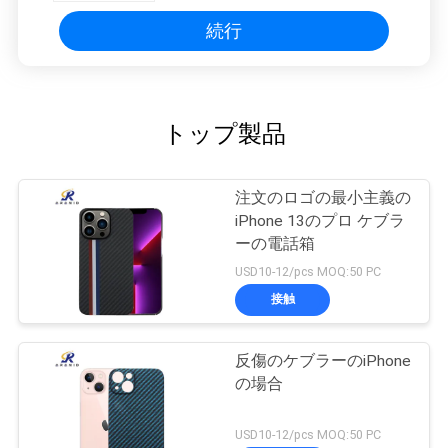
続行
トップ製品
注文のロゴの最小主義の
iPhone 13のプロ ケブラ
ーの電話箱
USD10-12/pcs MOQ:50 PC
接触
反傷のケブラーのiPhone
の場合
USD10-12/pcs MOQ:50 PC