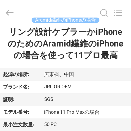
©
2020
-
2026
Shenzhen
Aramid繊維のiPhoneの場合
JRL
Technology
Co.,
リング設計ケブラーかiPhone
家
Ltd.
All
Rights
のためのAramid繊維のiPhone
Reserved.
製
の場合を使って11プロ最高
品
起源の場所:
広東省、中国
動
JRL OR OEM
ブランド名:
画
SGS
証明:
モデル番号:
iPhone 11 Pro Maxの場合
VR
シ
50 PC
最小注文数量: