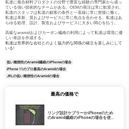
私達に複合材料プロダクトの分野で豊富な経験の専門家から成っ
ている強い技術的なチームがある。OEMの発注は常に歓迎され、
私達のスタッフは私達の顧客の条件と一直線に常に密接に働く。
私達は革新、質およびサービスに常に焦点を合わせる。私達はあ
らゆる処理、設計、製造およびサービスに大きい関心を払う。
高級なaramidおよびカーボン繊維の利用によって私達は環境に優
しい単語を作成する。
私達は世界的な会社とのよく協力的な関係の確立を楽しみにして
いる!
低い燃焼性のAramid繊維のiPhoneの場合
iPhone 11のプロ最高のAramidの場合
JRLの低い燃焼性のAramidの場合
最高の価格で
リング設計ケブラーかiPhoneのため
のAramid繊維のiPhoneの場合を使
って11プロ最高