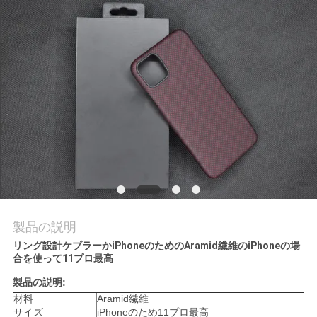
品
質
管
理
お
問
い
製品の説明
合
リング設計ケブラーかiPhoneのためのAramid繊維のiPhoneの場
合を使って11プロ最高
わ
製品の説明:
せ
材料
Aramid繊維
サイズ
iPhoneのため11プロ最高