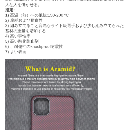
地
大な人を働かせる。
図
指定:
1)
高温（熱）への抵抗:150-200 ºC
2) 摩耗および耐食性
3) 組み立てること容易なライト級選手および少し組み立てられた
PRIVACY
基材の重量を増加する
4) 高い弾性率
POLICY
5) 高い酸化防止剤
6) 、耐傷性のknockproof耐震性
7) よい表面