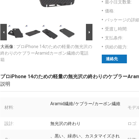
最小注文数量:
価格:
パッケージの詳細
受渡し時間:
支払条件:
大画像 :
プロiPhone 14のための軽量の無光沢の
供給の能力:
終わりのケブラーAramidカーボン繊維の電話
連絡先
箱
プロiPhone 14のための軽量の無光沢の終わりのケブラーAr
説明
Aramid繊維/ケブラー/カーボン繊維
材料:
モデル
設計:
無光沢の終わり
ロゴ:
、黒い、緑赤い、カスタマイズされ