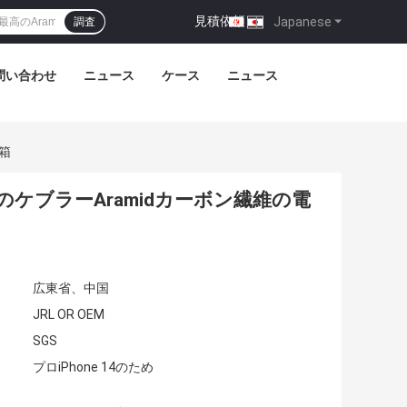
見積依頼
|
Japanese
調査
問い合わせ
ニュース
ケース
ニュース
話箱
りのケブラーAramidカーボン繊維の電
広東省、中国
JRL OR OEM
SGS
プロiPhone 14のため