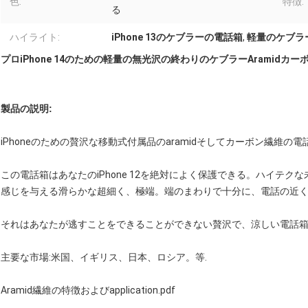
色:
特徴:
る
ハイライト:
iPhone 13のケブラーの電話箱
,
軽量のケブラ
プロiPhone 14のための軽量の無光沢の終わりのケブラーAramidカ
製品の説明:
iPhoneのための贅沢な移動式付属品のaramidそしてカーボン繊維の電
この電話箱はあなたのiPhone 12を絶対によく保護できる。ハイテ
感じを与える滑らかな超細く、極端。端のまわりで十分に、電話の近
それはあなたが逃すことをできることができない贅沢で、涼しい電話
主要な市場:米国、イギリス、日本、ロシア。等.
Aramid繊維の特徴およびapplication.pdf