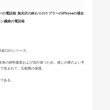
ーの電話箱
,
無光沢の終わりのケブラーのiPhoneの場合
ーボン繊維の電話箱
話箱12のシリーズ。
クな未来の材料最新および流行保つため。感じの裸のよい手
くで包まれて、広範囲の保護。
箱である。