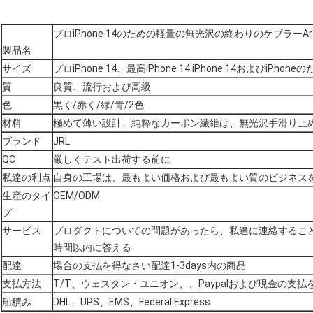
プロiPhone 14のための軽量の無光沢の終わりのケブラーA
製品名
サイズ
プロiPhone 14、最高iPhone 14 iPhone 14およびiPhon
質
良質、流行および高級
色
黒く/赤く/緑/青/2色
材料
極めて薄い設計、純粋なカーボン繊維は、無光沢手滑り止
ブランド
JRL
QC
厳しくテスト出荷する前に
私達の利点
自身の工場は、最もよい価格および最もよい質のビジネス
生産のタイ
OEM/ODM
プ
サービス
プロダクトについての問題があったら、私達に連絡すること
時間以内に答える
配達
場合の支払を得なさい配達1-3days内の商品
支払方法
T/T、ウェスタン・ユニオン、、Paypalおよび現金の支
船積み
DHL、UPS、EMS、Federal Express