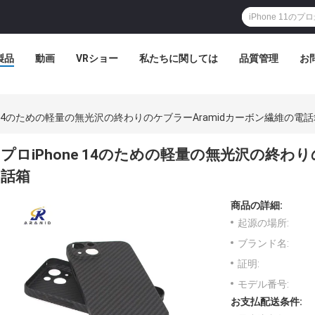
製品
動画
VRショー
私たちに関しては
品質管理
お
e 14のための軽量の無光沢の終わりのケブラーAramidカーボン繊維の電
プロiPhone 14のための軽量の無光沢の終わ
話箱
商品の詳細:
起源の場所:
ブランド名:
証明:
モデル番号:
お支払配送条件: