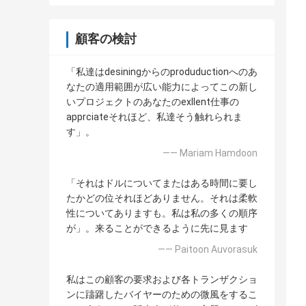
顧客の検討
「私達はdesiningからのproduductionへのあ
なたの適用範囲が広い能力によってこの新し
いプロジェクトのあなたのexllent仕事の
apprciateそれほど、私達そう触れられま
す」。
—— Mariam Hamdoon
「それはドルについてまたはある時間に要し
たかどの位それほどありません。それは柔軟
性についてありますも。私は私の多くの順序
が」。来ることができるように先に見ます
—— Paitoon Auvorasuk
私はこの顧客の要求および各トランザクショ
ンに躊躇したバイヤーのための微風をするこ