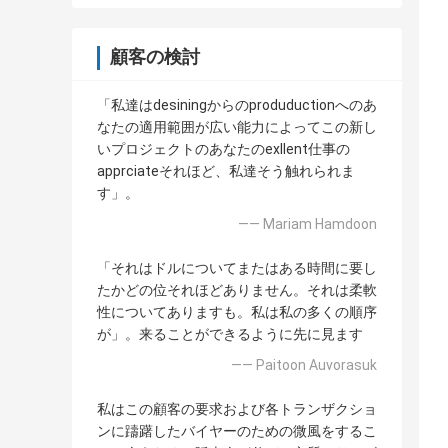
顧客の検討
「私達はdesiningからのproduductionへのあ
なたの適用範囲が広い能力によってこの新し
いプロジェクトのあなたのexllent仕事の
apprciateそれほど、私達そう触れられま
す」。
—— Mariam Hamdoon
「それはドルについてまたはある時間に要し
たかどの位それほどありません。それは柔軟
性についてありますも。私は私の多くの順序
が」。来ることができるように先に見ます
—— Paitoon Auvorasuk
私はこの顧客の要求および各トランザクショ
ンに躊躇したバイヤーのための微風をするこ