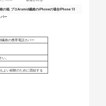
繊維の箱
,
プロAramid繊維のiPhoneの場合IPhone 13
カバー
mid繊維の携帯電話カバー
さい。
最もよい経験のために団結する