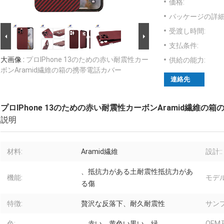
価格:
パッケージの詳細
受渡し時間:
支払条件:
大画像 :
プロIPhone 13のための赤い耐震性カー
供給の能力:
ボンAramid繊維の箱の携帯電話カバー
連絡先
プロIPhone 13のための赤い耐震性カーボンAramid繊維の
説明
材料:
Aramid繊維
設計::
、抵抗力がある土耐震性抵抗力があ
機能:
モデル
る傷
特徴:
贅沢な反落下、耐久耐震性
サン
色:
、赤い、黄色い黒い、緑
OEM