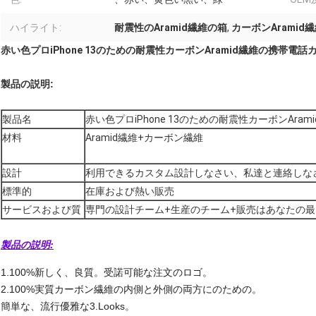
ハイライト:
耐震性のAramid繊維の箱
,
カーボンAramid
赤い色プロiPhone 13のための耐震性カーボンAramid繊維の携帯電話
製品の説明:
製品名
赤い色プロiPhone 13のための耐震性カーボンAra
材料
Aramid繊維+カーボン繊維
設計
利用できるカスタム設計しなさい、私達と連絡しな
標準的
在庫および熱い販売
サービスおよび質
専門の設計チーム+生産のチーム+販売はあなたの
製品の説明:
1.100%新しく、良質。受諾可能な注文のロゴ。
2.100%実質カーボン繊維の内側と外側の両方にのための。
簡単な、流行優雅な3.Looks。