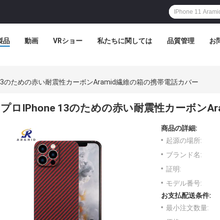
製品
動画
VRショー
私たちに関しては
品質管理
お
e 13のための赤い耐震性カーボンAramid繊維の箱の携帯電話カバー
プロIPhone 13のための赤い耐震性カーボンA
商品の詳細:
起源の場所:
ブランド名:
証明:
モデル番号:
お支払配送条件:
最小注文数量: