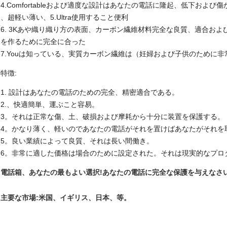
4.Comfortableおよび適度な設計はあなたの電話に隆起、低下およ
、超軽い薄い、5.Ultra使用すること便利
6. 3Kあや織り織り方の表面、カーボン繊維材料完全な良質、適合お
を作るために完全に合った
7.Youは知っている、実質カーボン繊維は（妊婦および子供のために
特徴:
1. 設計はあなたの電話のための完全、精密適合である。
2.、快適簡単、運ぶこと容易。
3。それは正常な傷、土、破損および摩耗から十分に装置を保護する。
4。かなり薄く、軽いのであなたの電話がそれを置けばあなたがそれを
5。良い業績によって良質、それは長い間働き。
6。非常に適した価格は場合のために設定された。それは現実的なプロ
電話箱、あなたの最もよい選択!あなたの電話に完全な保護を与えなさ
主要な市場:米国、イギリス、日本、等。