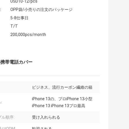
USD10-12/pcs
:
OPP袋/小売りの注文のパッケージ
5-8仕事日
T/T
200,000pcs/month
箱の携帯電話カバー
ビジネス、流行カーボン繊維の箱
iPhone 13の、プロiPhone 13小型
:
iPhone 13 iPhone 13プロ最高
プル順序:
受け入れられる
及びODM:
歓迎される