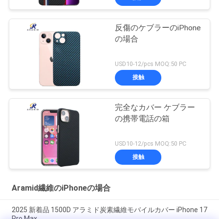
反傷のケブラーのiPhone
の場合
USD10-12/pcs MOQ:50 PC
接触
完全なカバー ケブラー
の携帯電話の箱
USD10-12/pcs MOQ:50 PC
接触
Aramid繊維のiPhoneの場合
2025 新着品 1500D アラミド炭素繊維モバイルカバー iPhone 17
Pro Max