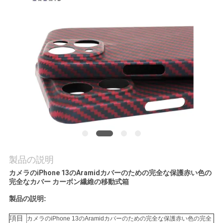
品
質
管
理
お
問
い
製品の説明
合
カメラのiPhone 13のAramidカバーのための完全な保護赤い色の
完全なカバー カーボン繊維の移動式箱
わ
製品の説明:
せ
項目
カメラのiPhone 13のAramidカバーのための完全な保護赤い色の完全