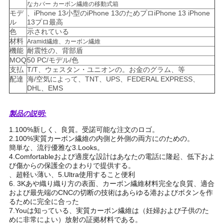
なカバー カーボン繊維の移動式箱
モデ
、iPhone 13小型のiPhone 13のためプロiPhone 13 iPhone
ニ
ル
13プロ最高
色
示されている
ュ
材料
Aramid繊維、カーボン繊維
機能
耐震性の、背部盾
ー
MOQ
50 PC/モデル/色
支払
T/T、ウェスタン・ユニオンの。お金のグラム、等
配達
海/空気によって、TNT、UPS、FEDERAL EXPRESS、
ス
DHL、EMS
製品の説明:
ケ
1.100%新しく、良質。受諾可能な注文のロゴ。
ー
2.100%実質カーボン繊維の内側と外側の両方にのための。
簡単な、流行優雅な3.Looks。
ス
4.Comfortableおよび適度な設計はあなたの電話に隆起、低下およ
び傷からの保護全のまわりで提供する。
、超軽い薄い、5.Ultra使用すること便利
6. 3Kあや織り織り方の表面、カーボン繊維材料完全な良質、適合
NEWS
および最先端のCNCの切断の技術はあらゆる港およびボタンを作
るために完全に合った
7.Youは知っている、実質カーボン繊維は（妊婦および子供のた
めに非常によい）放射の証拠材料である。