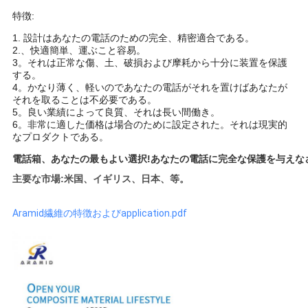
地
特徴:
図
1. 設計はあなたの電話のための完全、精密適合である。
2.、快適簡単、運ぶこと容易。
3。それは正常な傷、土、破損および摩耗から十分に装置を保護
PRIVACY
する。
4。かなり薄く、軽いのであなたの電話がそれを置けばあなたが
POLICY
それを取ることは不必要である。
5。良い業績によって良質、それは長い間働き。
6。非常に適した価格は場合のために設定された。それは現実的
なプロダクトである。
電話箱、あなたの最もよい選択!あなたの電話に完全な保護を与えな
主要な市場:米国、イギリス、日本、等。
Aramid繊維の特徴およびapplication.pdf