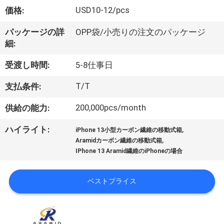
ョ
USD10-12/pcs
価格:
ー
パッケージの詳
OPP袋/小売りの注文のパッケージ
細:
私
受渡し時間:
5-8仕事日
た
T/T
支払条件:
ち
200,000pcs/month
供給の能力:
に
,
ハイライト:
iPhone 13小型カーボン繊維の移動式箱
,
Aramidカーボン繊維の移動式箱
関
IPhone 13 Aramid繊維のiPhoneの場合
し
ベストプライス
て
は