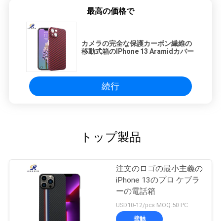
最高の価格で
カメラの完全な保護カーボン繊維の
移動式箱のIPhone 13 Aramidカバー
続行
トップ製品
注文のロゴの最小主義の
iPhone 13のプロ ケブラ
ーの電話箱
USD10-12/pcs MOQ:50 PC
接触