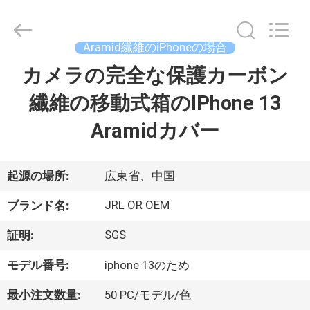
©
2020
-
2026
Shenzhen
Aramid繊維のiPhoneの場合
JRL
Technology
Co.,
カメラの完全な保護カーボン
家
Ltd.
All
Rights
繊維の移動式箱のIPhone 13
Reserved.
製
Aramidカバー
品
起源の場所:
広東省、中国
動
JRL OR OEM
ブランド名:
画
SGS
証明:
モデル番号:
iphone 13のため
VR
シ
最小注文数量:
50 PC/モデル/色