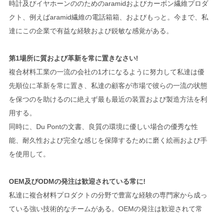
時計及びイヤホーンののためのaramidおよびカーボン繊維プロダ
クト、例えばaramid繊維の電話箱箱、およびもっと。今まで、私
達にこの企業で有益な経験および鋭敏な感覚がある。
第1場所に質および革新を常に置きなさい!
複合材料工業の一流の会社の1才になるように努力して私達は優
先順位に革新を常に置き、私達の顧客が市場で彼らの一流の状態
を保つのを助けるのに絶えず最も最近の装置および製造方法を利
用する。
同時に、Du Pontの文書、良質の環境に優しい場合の優秀な性
能、耐久性および完全な感じを保障するために磨く絵画および手
を使用して。
OEM及びODMの発注は歓迎されている常に!
私達に複合材料プロダクトの分野で豊富な経験の専門家から成っ
ている強い技術的なチームがある。OEMの発注は歓迎されて常