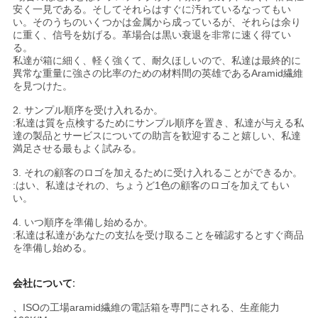
安く一見である。そしてそれらはすぐに汚れているなってもい
い。そのうちのいくつかは金属から成っているが、それらは余り
に重く、信号を妨げる。革場合は黒い衰退を非常に速く得てい
る。
私達が箱に細く、軽く強くて、耐久ほしいので、私達は最終的に
異常な重量に強さの比率のための材料間の英雄であるAramid繊維
を見つけた。
2. サンプル順序を受け入れるか。
:私達は質を点検するためにサンプル順序を置き、私達が与える私
達の製品とサービスについての助言を歓迎すること嬉しい、私達
満足させる最もよく試みる。
3. それの顧客のロゴを加えるために受け入れることができるか。
:はい、私達はそれの、ちょうど1色の顧客のロゴを加えてもい
い。
4. いつ順序を準備し始めるか。
:私達は私達があなたの支払を受け取ることを確認するとすぐ商品
を準備し始める。
会社について:
、ISOの工場aramid繊維の電話箱を専門にされる、生産能力