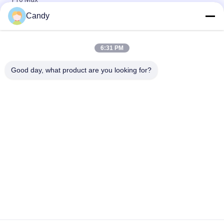
Candy
iPhone 17 Pro Max用メタルフレーム付きプレミアムアラミドカ
ーボンファイバーモバイルカバー
6:31 PM
オーダーメイド メタルフレーム アラミド カーボンファイバー
モバイルカバー iPhone 17 Pro Max
Good day, what product are you looking for?
人気カテゴリ
すべて
Aramid繊維のiPhone
Aramid繊維の電話箱
の場合
Aramid繊維サムスン
Aramid繊維の華為技
は包装します
術の例
Aramid繊維の時計ケ
刻まれた木の電話箱
ース
カーボン繊維の
カーボン繊維のお金
Airpodsの場合
クリップ