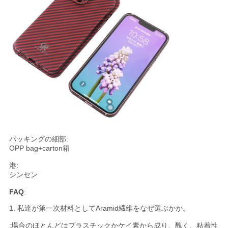
パッキングの細部:
OPP bag+carton箱
港:
シンセン
FAQ
:
1. 私達が第一次材料としてAramid繊維をなぜ選ぶかか。
:場合のほとんどはプラスチックかケイ素から成り、醜く、粘着性