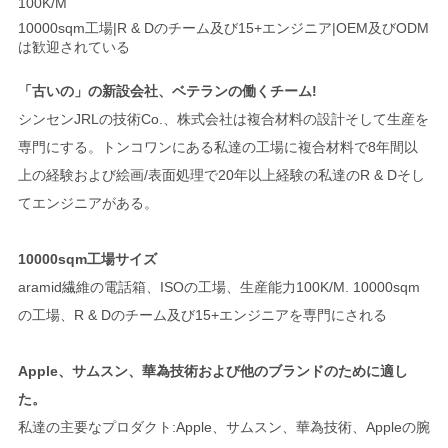
100K/M
10000sqm工場|R & Dのチーム及び15+エンジニア|OEM及びODM
は歓迎されている
「古いの」の新設会社、ベテランの働くチーム!
シンセンJRLの技術Co.、株式会社は複合材料の設計そして生産を
専門にする。トンコワンにある私達の工場に複合材料で8年間以
上の経験および絵画/表面処理で20年以上経験の私達のR & Dそし
てエンジニアがある。
10000sqm工場サイズ
aramid繊維の電話箱、ISOの工場、生産能力100K/M. 10000sqm
の工場、R & Dのチーム及び15+エンジニアを専門にされる
Apple、サムスン、華為技術および他のブランドのために適し
た。
私達の主要なプロダクト:Apple、サムスン、華為技術、Appleの腕