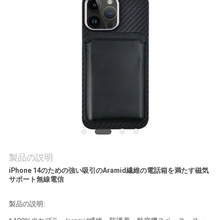
品
質
管
理
お
問
い
製品の説明
合
iPhone 14のための強い吸引のAramid繊維の電話箱を満たす磁気
サポート無線電信
わ
製品の説明:
せ