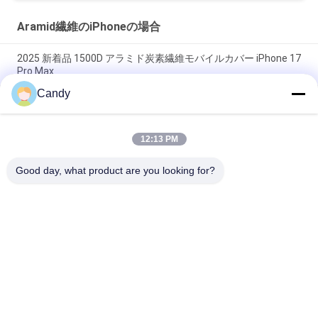
Aramid繊維のiPhoneの場合
2025 新着品 1500D アラミド炭素繊維モバイルカバー iPhone 17
Pro Max
Candy
iPhone 17 Pro Max用メタルフレーム付きプレミアムアラミドカ
ーボンファイバーモバイルカバー
12:13 PM
オーダーメイド メタルフレーム アラミド カーボンファイバー
モバイルカバー iPhone 17 Pro Max
Good day, what product are you looking for?
人気カテゴリ
すべて
Aramid繊維のiPhone
Aramid繊維の電話箱
の場合
Aramid繊維サムスン
Aramid繊維の華為技
は包装します
術の例