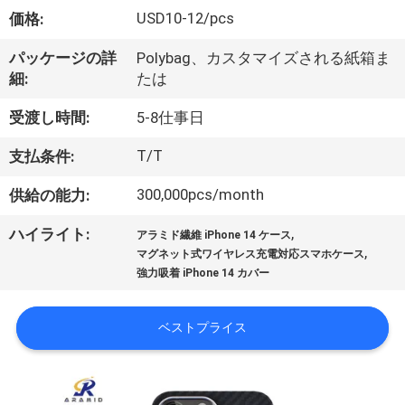
ョ
USD10-12/pcs
価格:
ー
パッケージの詳
Polybag、カスタマイズされる紙箱ま
細:
たは
私
受渡し時間:
5-8仕事日
た
T/T
支払条件:
ち
300,000pcs/month
供給の能力:
に
,
ハイライト:
アラミド繊維 iPhone 14 ケース
,
マグネット式ワイヤレス充電対応スマホケース
関
強力吸着 iPhone 14 カバー
し
ベストプライス
て
は