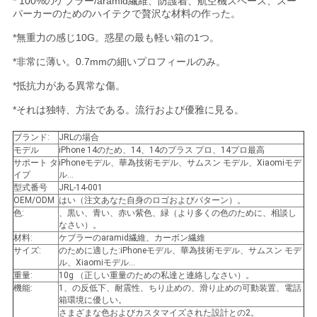
* 100%のケブラー/aramid繊維、防護着、航空機スペース、スー
パーカーのためのハイテクで贅沢な材料の作った。
ニ
*無重力の感じ10G。惑星の最も軽い箱の1つ。
ュ
*非常に薄い。0.7mmの細いプロフィールのみ。
ー
*抵抗力がある異常な傷。
*それは独特、方法である。流行および優雅に見る。
ス
ブランド:
JRLの場合
モデル
iPhone 14のため、14、14のプラス プロ、14プロ最高
ケ
サポート タ
iPhoneモデル、華為技術モデル、サムスン モデル、Xiaomiモデ
イプ
ル…
型式番号
JRL-14-001
ー
OEM/ODM
はい（注文あなた自身のロゴおよびパターン）。
色:
、黒い、青い、赤い紫色、緑（より多くの色のために、相談し
ス
なさい）。
材料:
ケブラーのaramid繊維、カーボン繊維
サイズ:
のために適した:iPhoneモデル、華為技術モデル、サムスン モデ
ル、Xiaomiモデル…
NEWS
重量:
10g （正しい重量のための私達と連絡しなさい）。
機能:
1、の反低下、耐震性、ちり止めの、滑り止めの可動装置、電話
箱環境に優しい。
さまざまな色およびカスタマイズされた設計との2。