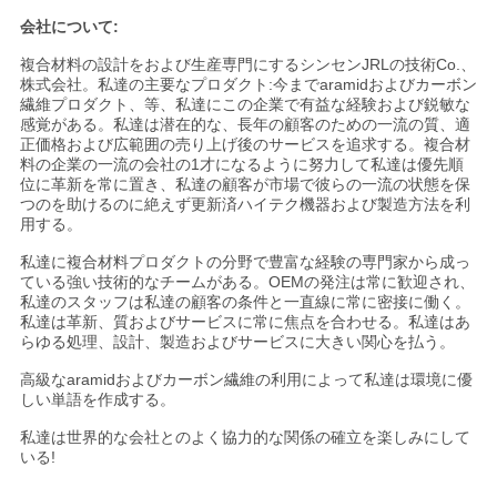
会社について:
複合材料の設計をおよび生産専門にするシンセンJRLの技術Co.、
株式会社。私達の主要なプロダクト:今までaramidおよびカーボン
繊維プロダクト、等、私達にこの企業で有益な経験および鋭敏な
感覚がある。私達は潜在的な、長年の顧客のための一流の質、適
正価格および広範囲の売り上げ後のサービスを追求する。複合材
料の企業の一流の会社の1才になるように努力して私達は優先順
位に革新を常に置き、私達の顧客が市場で彼らの一流の状態を保
つのを助けるのに絶えず更新済ハイテク機器および製造方法を利
用する。
私達に複合材料プロダクトの分野で豊富な経験の専門家から成っ
ている強い技術的なチームがある。OEMの発注は常に歓迎され、
私達のスタッフは私達の顧客の条件と一直線に常に密接に働く。
私達は革新、質およびサービスに常に焦点を合わせる。私達はあ
らゆる処理、設計、製造およびサービスに大きい関心を払う。
高級なaramidおよびカーボン繊維の利用によって私達は環境に優
しい単語を作成する。
私達は世界的な会社とのよく協力的な関係の確立を楽しみにして
いる!