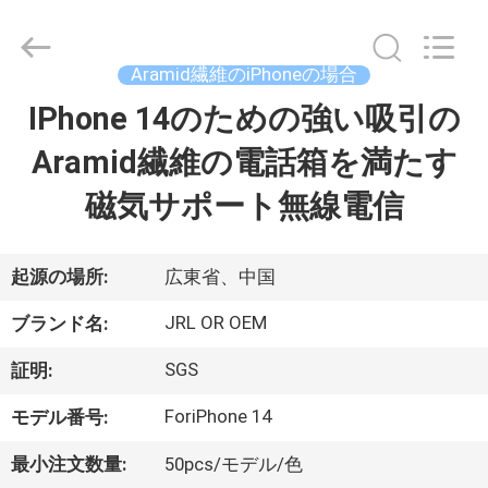
©
2020
-
2026
Shenzhen
Aramid繊維のiPhoneの場合
JRL
Technology
Co.,
IPhone 14のための強い吸引の
家
Ltd.
All
Rights
Aramid繊維の電話箱を満たす
Reserved.
製
磁気サポート無線電信
品
起源の場所:
広東省、中国
動
JRL OR OEM
ブランド名:
画
SGS
証明:
ForiPhone 14
モデル番号:
VR
シ
最小注文数量:
50pcs/モデル/色