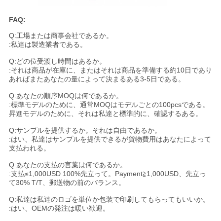
FAQ:
Q:工場または商事会社であるか。
:私達は製造業者である。
Q:どの位受渡し時間はあるか。
:それは商品が在庫に、またはそれは商品を準備する約10日であり
あればまたあなたの量によって決まるある3-5日である。
Q:あなたの順序MOQは何であるか。
:標準モデルのために、通常MOQはモデルごとの100pcsである。
昇進モデルのために、それは私達と標準的に、確認するある。
Q:サンプルを提供するか。それは自由であるか。
:はい、私達はサンプルを提供できるが貨物費用はあなたによって
支払われる。
Q:あなたの支払の言葉は何であるか。
:支払≤1,000USD 100%先立って。Payment≧1,000USD、先立っ
て30% T/T、郵送物の前のバランス。
Q:私達は私達のロゴを単位か包装で印刷してもらってもいいか。
:はい、OEMの発注は暖い歓迎。