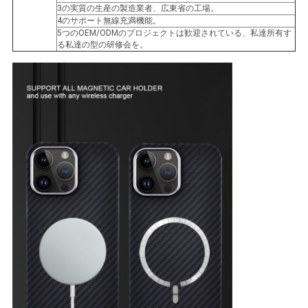
地
3の実質の生産の製造業者、広東省の工場。
4のサポート無線充満機能。
図
5つのOEM/ODMのプロジェクトは歓迎されている、私達所有す
る私達の型の研修会を。
PRIVACY
POLICY