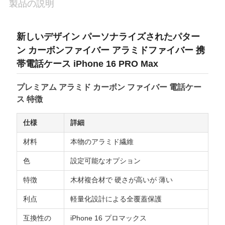
製品の説明
品
質
新しいデザイン パーソナライズされたパター
ン カーボンファイバー アラミドファイバー 携
管
帯電話ケース iPhone 16 PRO Max
理
プレミアム アラミド カーボン ファイバー 電話ケー
ス 特徴
お
仕様
詳細
問
材料
本物のアラミド繊維
い
色
設定可能なオプション
合
特徴
木材複合材で 硬さが高いが 薄い
わ
利点
軽量化設計による全覆蓋保護
せ
互換性の
iPhone 16 プロマックス