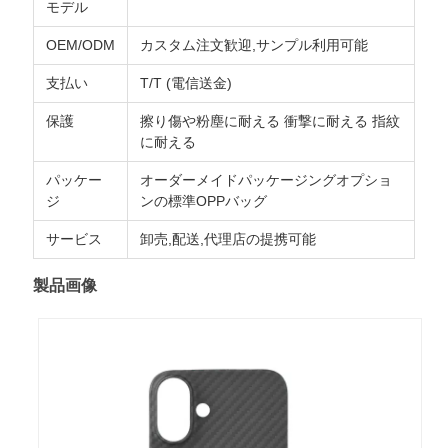
モデル
ニ
OEM/ODM
カスタム注文歓迎,サンプル利用可能
ュ
支払い
T/T (電信送金)
ー
保護
擦り傷や粉塵に耐える 衝撃に耐える 指紋
に耐える
ス
パッケー
オーダーメイドパッケージングオプショ
ジ
ンの標準OPPバッグ
ケ
サービス
卸売,配送,代理店の提携可能
ー
製品画像
ス
NEWS