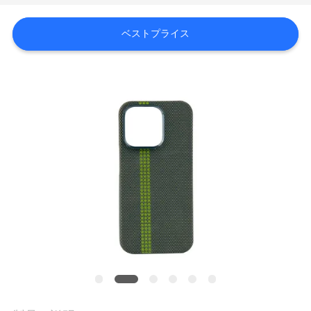
ョ
ベストプライス
ー
私
た
ち
に
関
し
て
は