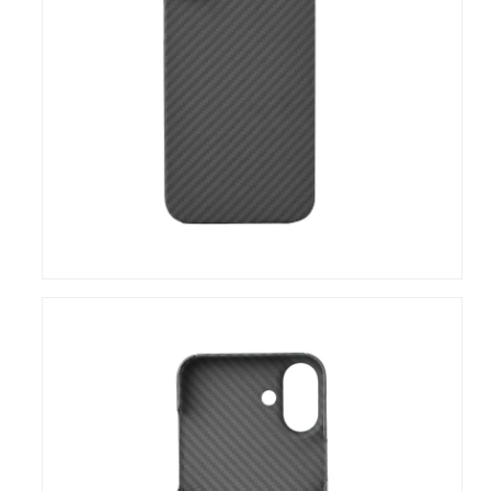
地
図
PRIVACY
POLICY