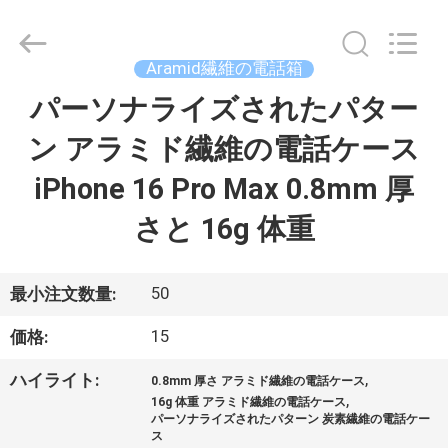
©
2020
-
2026
Shenzhen
Aramid繊維の電話箱
JRL
Technology
Co.,
パーソナライズされたパター
家
Ltd.
All
Rights
ン アラミド繊維の電話ケース
Reserved.
製
iPhone 16 Pro Max 0.8mm 厚
品
さと 16g 体重
動
50
最小注文数量:
画
15
価格:
,
ハイライト:
0.8mm 厚さ アラミド繊維の電話ケース
VR
,
16g 体重 アラミド繊維の電話ケース
パーソナライズされたパターン 炭素繊維の電話ケー
シ
ス